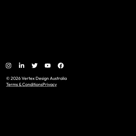
© 2026 Vertex Design Australia
Terms & Conditions
Privacy